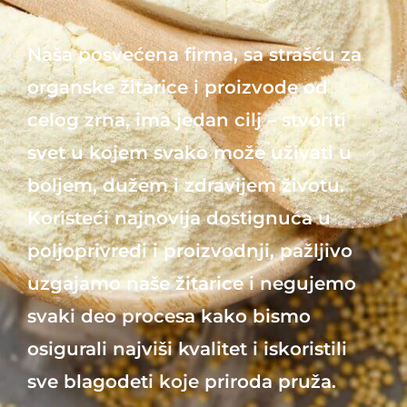
Naša posvećena firma, sa strašću za
organske žitarice i proizvode od
celog zrna, ima jedan cilj – stvoriti
svet u kojem svako može uživati u
boljem, dužem i zdravijem životu.
Koristeći najnovija dostignuća u
poljoprivredi i proizvodnji, pažljivo
uzgajamo naše žitarice i negujemo
svaki deo procesa kako bismo
osigurali najviši kvalitet i iskoristili
sve blagodeti koje priroda pruža.